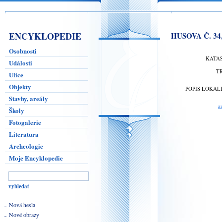
ENCYKLOPEDIE
HUSOVA Č. 34
Osobnosti
KATA
Události
T
Ulice
Objekty
POPIS LOKAL
Stavby, areály
a
Školy
Fotogalerie
Literatura
Archeologie
Moje Encyklopedie
Nová hesla
Nové obrazy