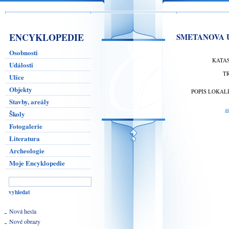
ENCYKLOPEDIE
SMETANOVA U
Osobnosti
KATA
Události
T
Ulice
Objekty
POPIS LOKAL
Stavby, areály
a
Školy
Fotogalerie
Literatura
Archeologie
Moje Encyklopedie
Nová hesla
Nové obrazy