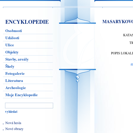
ENCYKLOPEDIE
MASARYKOVO 
Osobnosti
KATA
Události
T
Ulice
Objekty
POPIS LOKAL
Stavby, areály
a
Školy
Fotogalerie
Literatura
Archeologie
Moje Encyklopedie
Nová hesla
Nové obrazy