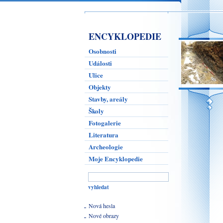
ENCYKLOPEDIE
Osobnosti
Události
Ulice
Objekty
Stavby, areály
Školy
Fotogalerie
Literatura
Archeologie
Moje Encyklopedie
Nová hesla
Nové obrazy