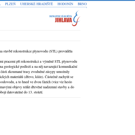
A
PLZEŇ
UHERSKÉ HRADIŠTĚ
HODONÍN
BRNO
na stavbě rekonstrukce plynovodu (STL) prováděla
mi pracemi při rekonstrukci a výměně STL plynovodu
a geologické podloží a na něj navazující komunikační
. V části zkoumané trasy zvodněné zásypy umožnily
ckých materiálů (dřevo, kůže). Částečně zachytit se
odovodu, a to hned ve dvou fázích (více viz heslo
ímavými objevy relikt dřevěné nadzemní stavby a do
ojí datovatelné do 13. století.