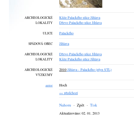
Kůže Palackého ulice Jihlava
ARCHEOLOGICKÉ
Dřevo Palackého ulice Jihlava
LOKALITY
Palackého
ULICE
Jihlava
SPÁDOVÁ OBEC
Dřevo Palackého ulice Jihlava
ARCHEOLOGICKÉ
Kůže Palackého ulice Jihlava
LOKALITY
2010
Jihlava - Palackého (plyn STL)
ARCHEOLOGICKÉ
VÝZKUMY
Hoch
autor
«« předchozí
Nahoru
·
Zpět
·
Tisk
Aktualizováno: 02. 01. 2013