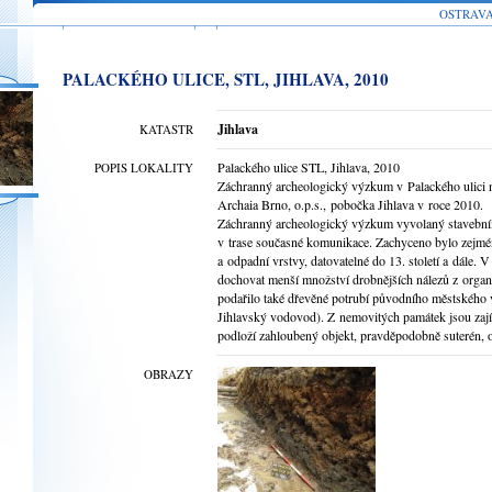
OSTRAV
PALACKÉHO ULICE, STL, JIHLAVA, 2010
Jihlava
KATASTR
Palackého ulice STL, Jihlava, 2010
POPIS LOKALITY
Záchranný archeologický výzkum v Palackého ulici 
Archaia Brno, o.p.s., pobočka Jihlava v roce 2010.
Záchranný archeologický výzkum vyvolaný stavební
v trase současné komunikace. Zachyceno bylo zejmén
a odpadní vrstvy, datovatelné do 13. století a dále
dochovat menší množství drobnějších nálezů z organi
podařilo také dřevěné potrubí původního městského v
Jihlavský vodovod). Z nemovitých památek jsou zaj
podloží zahloubený objekt, pravděpodobně suterén, ob
OBRAZY