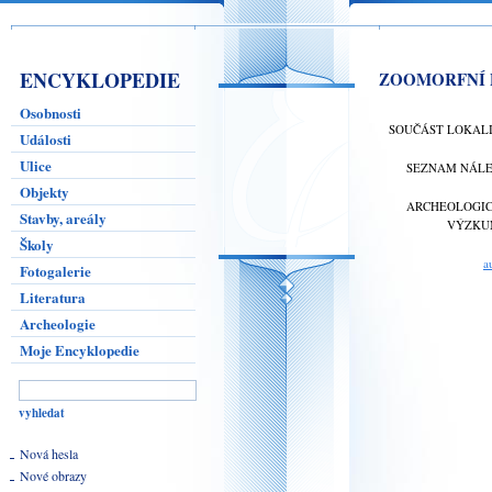
ENCYKLOPEDIE
ZOOMORFNÍ P
Osobnosti
SOUČÁST LOKAL
Události
Ulice
SEZNAM NÁL
Objekty
ARCHEOLOGI
Stavby, areály
VÝZKU
Školy
a
Fotogalerie
Literatura
Archeologie
Moje Encyklopedie
Nová hesla
Nové obrazy