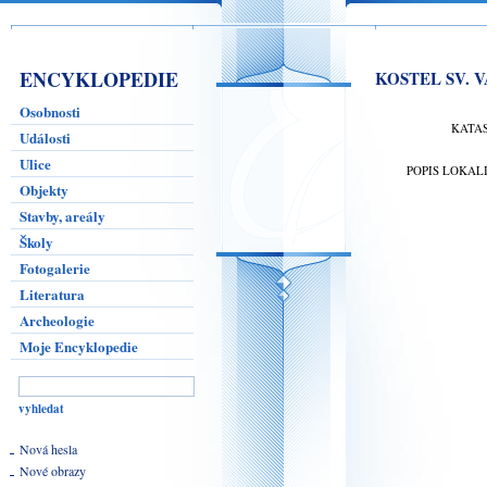
ENCYKLOPEDIE
KOSTEL SV. 
Osobnosti
KATA
Události
Ulice
POPIS LOKAL
Objekty
Stavby, areály
Školy
Fotogalerie
Literatura
Archeologie
Moje Encyklopedie
Nová hesla
Nové obrazy