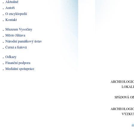
Aktuálně
Autoři
O encyklopedii
Kontakt
Muzeum Vysočiny
Město Jihlava
Národní památkový ústav
Černá a fialová
Odkazy
Finanční podpora
Mediální spolupráce
ARCHEOLOGI
LOKAL
SPÁDOVÁ O
ARCHEOLOGI
VÝZKU
a