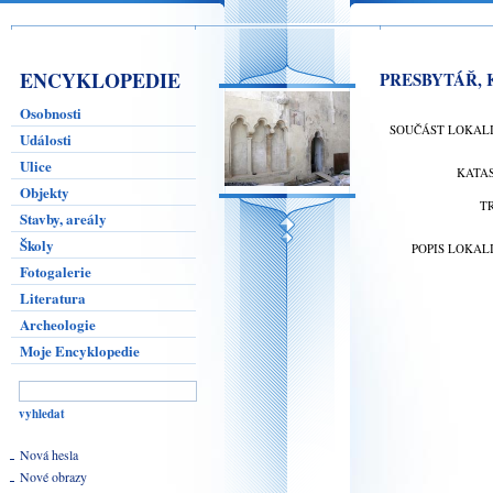
ENCYKLOPEDIE
PRESBYTÁŘ, 
Osobnosti
SOUČÁST LOKAL
Události
Ulice
KATA
Objekty
T
Stavby, areály
Školy
POPIS LOKAL
Fotogalerie
Literatura
Archeologie
Moje Encyklopedie
Nová hesla
Nové obrazy