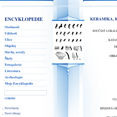
ENCYKLOPEDIE
KERAMIKA, K
Osobnosti
SOUČÁST LOKAL
Události
Ulice
KATA
Objekty
T
Stavby, areály
OBR
Školy
Fotogalerie
Literatura
Archeologie
Moje Encyklopedie
UL
Nová hesla
SPÁDOVÁ O
Nové obrazy