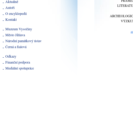
PRAME
Aktuálně
LITERAT
Autoři
O encyklopedii
ARCHEOLOGI
Kontakt
VÝZKU
Muzeum Vysočiny
a
Město Jihlava
Národní památkový ústav
Černá a fialová
Odkazy
Finanční podpora
Mediální spolupráce