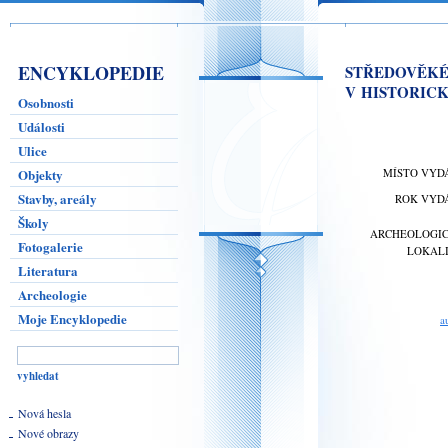
ENCYKLOPEDIE
STŘEDOVĚKÉ 
V HISTORICK
Osobnosti
Události
Ulice
Objekty
MÍSTO VYD
Stavby, areály
ROK VYD
Školy
ARCHEOLOGI
Fotogalerie
LOKAL
Literatura
Archeologie
Moje Encyklopedie
a
Nová hesla
Nové obrazy