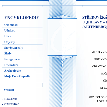
ENCYKLOPEDIE
STŘEDOVĚKÁ
U JIHLAVY –
Osobnosti
(ALTENBERG) 
Události
Ulice
Objekty
Stavby, areály
MÍSTO VYD
Školy
Fotogalerie
ROK VYD
Literatura
OBSAŽENO V
Archeologie
ROČ
Moje Encyklopedie
ČÍ
STR
ARCHEOLOGI
Nová hesla
LOKAL
Nové obrazy