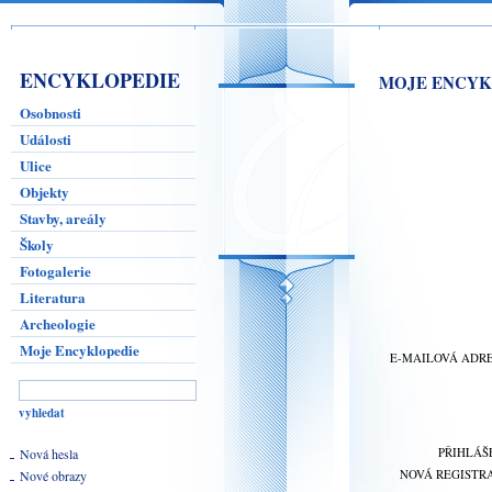
ENCYKLOPEDIE
MOJE ENCYK
Osobnosti
Události
Ulice
Objekty
Stavby, areály
Školy
Fotogalerie
Literatura
Archeologie
Moje Encyklopedie
E-MAILOVÁ ADR
PŘIHLÁŠ
Nová hesla
NOVÁ REGISTR
Nové obrazy