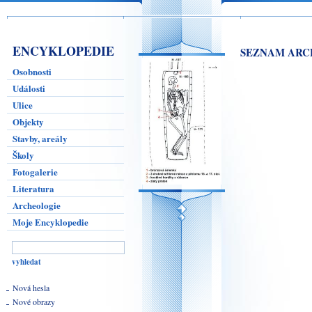
ENCYKLOPEDIE
SEZNAM ARC
Osobnosti
Události
Ulice
Objekty
Stavby, areály
Školy
Fotogalerie
Literatura
Archeologie
Moje Encyklopedie
Nová hesla
Nové obrazy