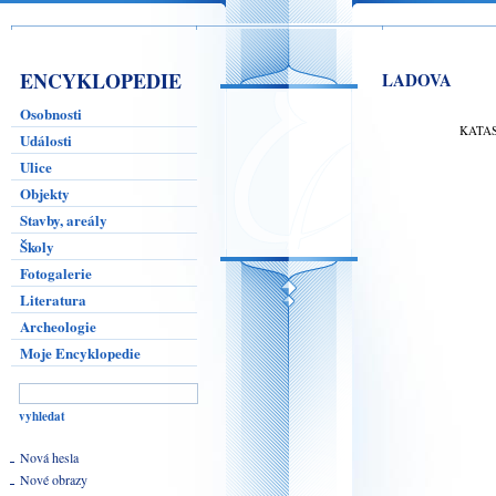
ENCYKLOPEDIE
LADOVA
Osobnosti
KATA
Události
Ulice
Objekty
Stavby, areály
Školy
Fotogalerie
Literatura
Archeologie
Moje Encyklopedie
Nová hesla
Nové obrazy