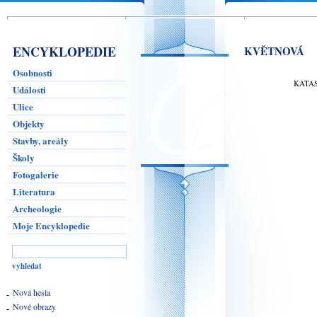
ENCYKLOPEDIE
KVĚTNOVÁ
Osobnosti
KATA
Události
Ulice
Objekty
Stavby, areály
Školy
Fotogalerie
Literatura
Archeologie
Moje Encyklopedie
Nová hesla
Nové obrazy