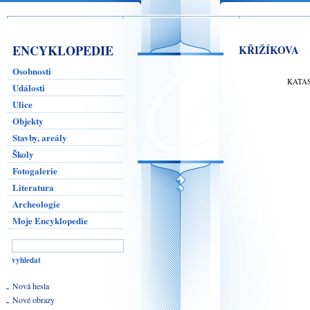
ENCYKLOPEDIE
KŘIŽÍKOVA
Osobnosti
KATA
Události
Ulice
Objekty
Stavby, areály
Školy
Fotogalerie
Literatura
Archeologie
Moje Encyklopedie
Nová hesla
Nové obrazy