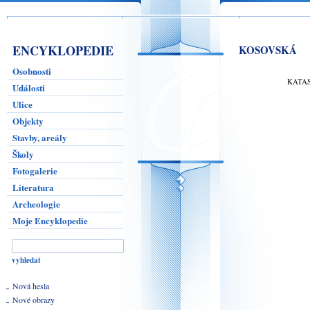
ENCYKLOPEDIE
KOSOVSKÁ
Osobnosti
KATA
Události
Ulice
Objekty
Stavby, areály
Školy
Fotogalerie
Literatura
Archeologie
Moje Encyklopedie
Nová hesla
Nové obrazy