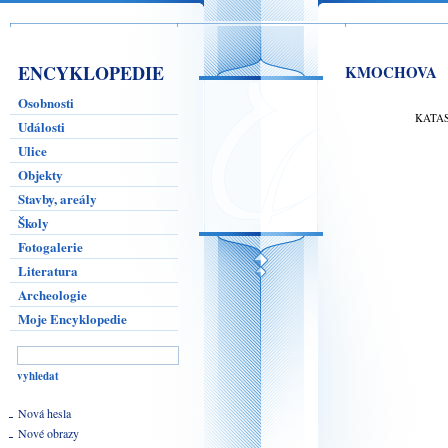
ENCYKLOPEDIE
KMOCHOVA
Osobnosti
KATA
Události
Ulice
Objekty
Stavby, areály
Školy
Fotogalerie
Literatura
Archeologie
Moje Encyklopedie
Nová hesla
Nové obrazy