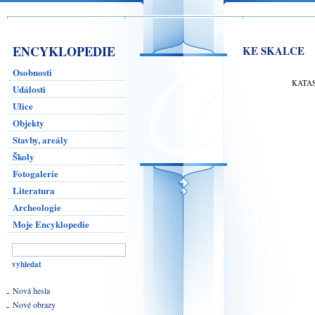
ENCYKLOPEDIE
KE SKALCE
Osobnosti
KATA
Události
Ulice
Objekty
Stavby, areály
Školy
Fotogalerie
Literatura
Archeologie
Moje Encyklopedie
Nová hesla
Nové obrazy