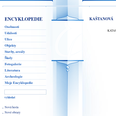
ENCYKLOPEDIE
KAŠTANOVÁ
Osobnosti
KATA
Události
Ulice
Objekty
Stavby, areály
Školy
Fotogalerie
Literatura
Archeologie
Moje Encyklopedie
Nová hesla
Nové obrazy