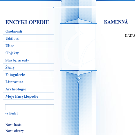
ENCYKLOPEDIE
KAMENNÁ
Osobnosti
KATA
Události
Ulice
Objekty
Stavby, areály
Školy
Fotogalerie
Literatura
Archeologie
Moje Encyklopedie
Nová hesla
Nové obrazy