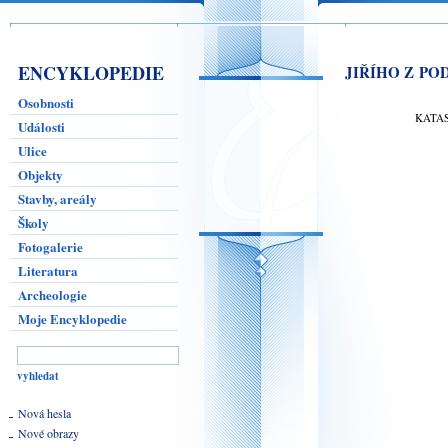
ENCYKLOPEDIE
JIŘÍHO Z PO
Osobnosti
KATA
Události
Ulice
Objekty
Stavby, areály
Školy
Fotogalerie
Literatura
Archeologie
Moje Encyklopedie
Nová hesla
Nové obrazy