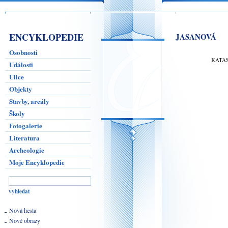
ENCYKLOPEDIE
JASANOVÁ
Osobnosti
KATA
Události
Ulice
Objekty
Stavby, areály
Školy
Fotogalerie
Literatura
Archeologie
Moje Encyklopedie
Nová hesla
Nové obrazy