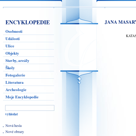
ENCYKLOPEDIE
JANA MASAR
Osobnosti
KATA
Události
Ulice
Objekty
Stavby, areály
Školy
Fotogalerie
Literatura
Archeologie
Moje Encyklopedie
Nová hesla
Nové obrazy