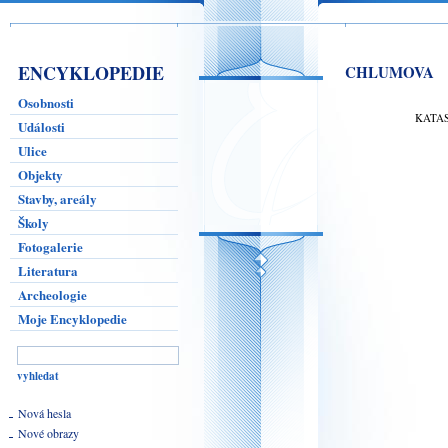
ENCYKLOPEDIE
CHLUMOVA
Osobnosti
KATA
Události
Ulice
Objekty
Stavby, areály
Školy
Fotogalerie
Literatura
Archeologie
Moje Encyklopedie
Nová hesla
Nové obrazy