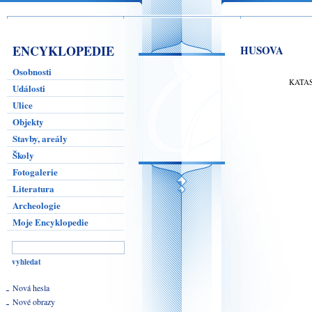
ENCYKLOPEDIE
HUSOVA
Osobnosti
KATA
Události
Ulice
Objekty
Stavby, areály
Školy
Fotogalerie
Literatura
Archeologie
Moje Encyklopedie
Nová hesla
Nové obrazy