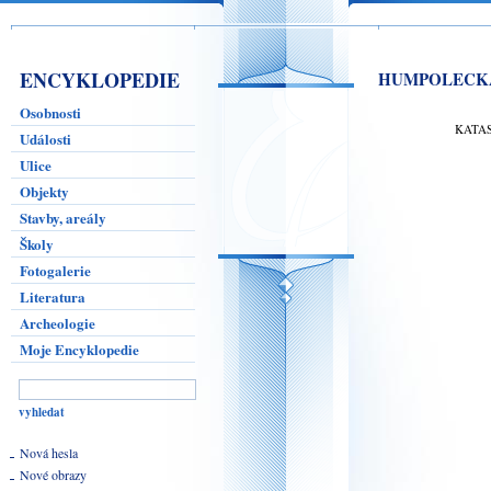
ENCYKLOPEDIE
HUMPOLECK
Osobnosti
KATA
Události
Ulice
Objekty
Stavby, areály
Školy
Fotogalerie
Literatura
Archeologie
Moje Encyklopedie
Nová hesla
Nové obrazy