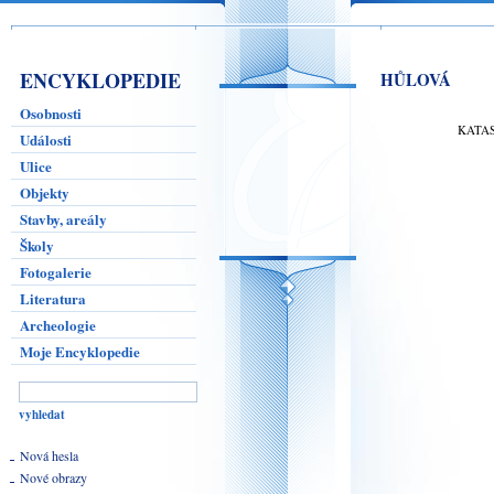
ENCYKLOPEDIE
HŮLOVÁ
Osobnosti
KATA
Události
Ulice
Objekty
Stavby, areály
Školy
Fotogalerie
Literatura
Archeologie
Moje Encyklopedie
Nová hesla
Nové obrazy