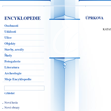
ENCYKLOPEDIE
ÚPRKOVA
Osobnosti
KATA
Události
Ulice
Objekty
Stavby, areály
Školy
Fotogalerie
Literatura
Archeologie
Moje Encyklopedie
Nová hesla
Nové obrazy