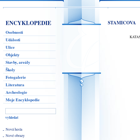
ENCYKLOPEDIE
STAMICOVA
Osobnosti
KATA
Události
Ulice
Objekty
Stavby, areály
Školy
Fotogalerie
Literatura
Archeologie
Moje Encyklopedie
Nová hesla
Nové obrazy