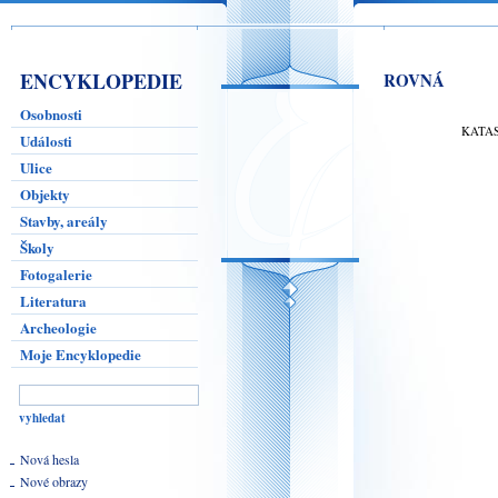
ENCYKLOPEDIE
ROVNÁ
Osobnosti
KATA
Události
Ulice
Objekty
Stavby, areály
Školy
Fotogalerie
Literatura
Archeologie
Moje Encyklopedie
Nová hesla
Nové obrazy