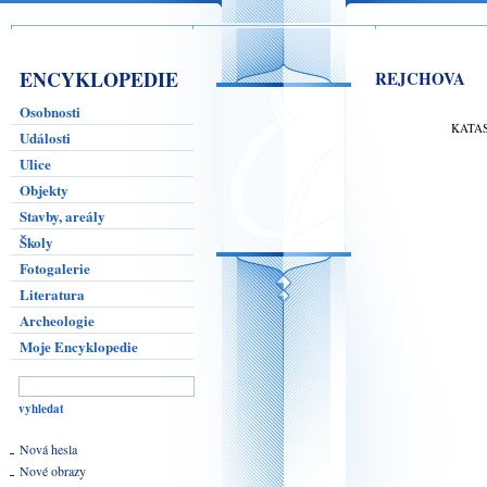
ENCYKLOPEDIE
REJCHOVA
Osobnosti
KATA
Události
Ulice
Objekty
Stavby, areály
Školy
Fotogalerie
Literatura
Archeologie
Moje Encyklopedie
Nová hesla
Nové obrazy