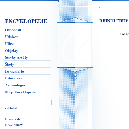
ENCYKLOPEDIE
REINDLERŮV
Osobnosti
KATA
Události
Ulice
Objekty
Stavby, areály
Školy
Fotogalerie
Literatura
Archeologie
Moje Encyklopedie
Nová hesla
Nové obrazy