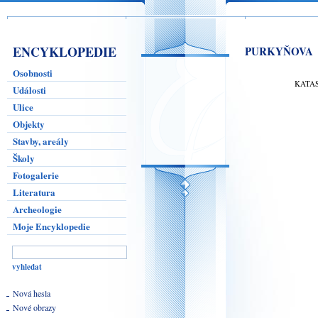
ENCYKLOPEDIE
PURKYŇOVA
Osobnosti
KATA
Události
Ulice
Objekty
Stavby, areály
Školy
Fotogalerie
Literatura
Archeologie
Moje Encyklopedie
Nová hesla
Nové obrazy