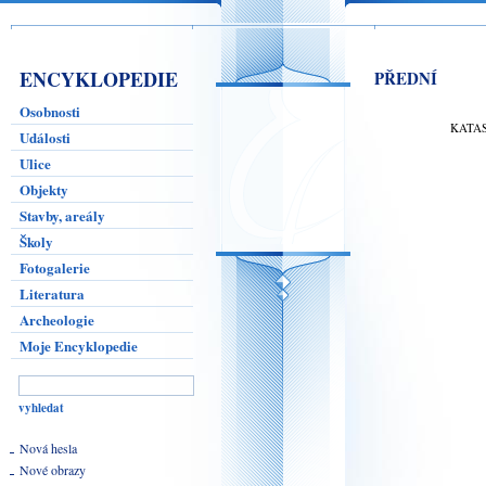
ENCYKLOPEDIE
PŘEDNÍ
Osobnosti
KATA
Události
Ulice
Objekty
Stavby, areály
Školy
Fotogalerie
Literatura
Archeologie
Moje Encyklopedie
Nová hesla
Nové obrazy