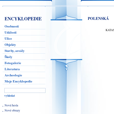
ENCYKLOPEDIE
POLENSKÁ
Osobnosti
KATA
Události
Ulice
Objekty
Stavby, areály
Školy
Fotogalerie
Literatura
Archeologie
Moje Encyklopedie
Nová hesla
Nové obrazy