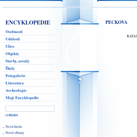
ENCYKLOPEDIE
PECKOVA
Osobnosti
KATA
Události
Ulice
Objekty
Stavby, areály
Školy
Fotogalerie
Literatura
Archeologie
Moje Encyklopedie
Nová hesla
Nové obrazy