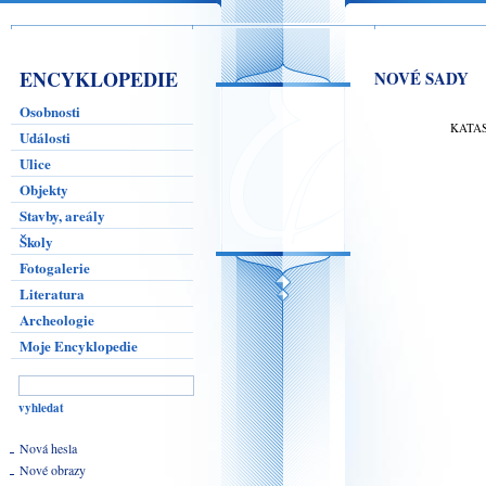
ENCYKLOPEDIE
NOVÉ SADY
Osobnosti
KATA
Události
Ulice
Objekty
Stavby, areály
Školy
Fotogalerie
Literatura
Archeologie
Moje Encyklopedie
Nová hesla
Nové obrazy