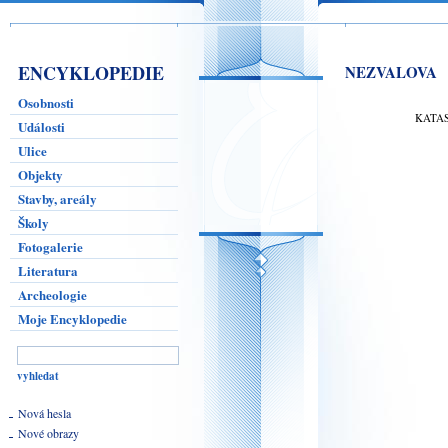
ENCYKLOPEDIE
NEZVALOVA
Osobnosti
KATA
Události
Ulice
Objekty
Stavby, areály
Školy
Fotogalerie
Literatura
Archeologie
Moje Encyklopedie
Nová hesla
Nové obrazy