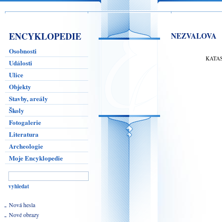
ENCYKLOPEDIE
NEZVALOVA
Osobnosti
KATA
Události
Ulice
Objekty
Stavby, areály
Školy
Fotogalerie
Literatura
Archeologie
Moje Encyklopedie
Nová hesla
Nové obrazy