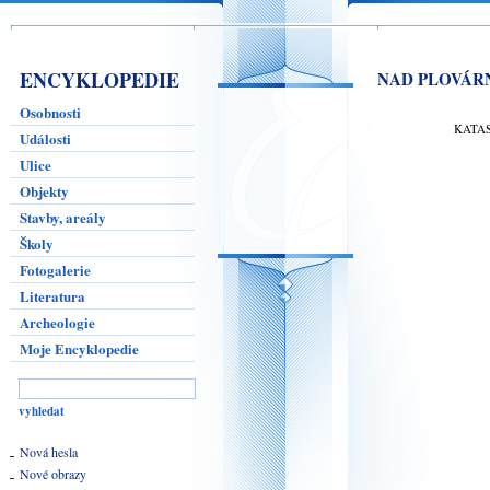
ENCYKLOPEDIE
NAD PLOVÁR
Osobnosti
KATA
Události
Ulice
Objekty
Stavby, areály
Školy
Fotogalerie
Literatura
Archeologie
Moje Encyklopedie
Nová hesla
Nové obrazy