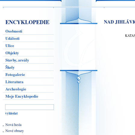
ENCYKLOPEDIE
NAD JIHLÁV
Osobnosti
KATA
Události
Ulice
Objekty
Stavby, areály
Školy
Fotogalerie
Literatura
Archeologie
Moje Encyklopedie
Nová hesla
Nové obrazy