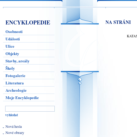
ENCYKLOPEDIE
NA STRÁNI
Osobnosti
KATA
Události
Ulice
Objekty
Stavby, areály
Školy
Fotogalerie
Literatura
Archeologie
Moje Encyklopedie
Nová hesla
Nové obrazy