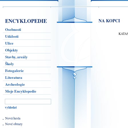
ENCYKLOPEDIE
NA KOPCI
Osobnosti
KATA
Události
Ulice
Objekty
Stavby, areály
Školy
Fotogalerie
Literatura
Archeologie
Moje Encyklopedie
Nová hesla
Nové obrazy