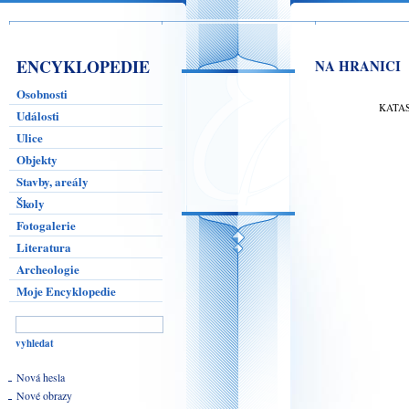
ENCYKLOPEDIE
NA HRANICI
Osobnosti
KATA
Události
Ulice
Objekty
Stavby, areály
Školy
Fotogalerie
Literatura
Archeologie
Moje Encyklopedie
Nová hesla
Nové obrazy