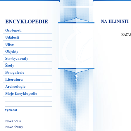
ENCYKLOPEDIE
NA HLINIŠTI
Osobnosti
KATA
Události
Ulice
Objekty
Stavby, areály
Školy
Fotogalerie
Literatura
Archeologie
Moje Encyklopedie
Nová hesla
Nové obrazy