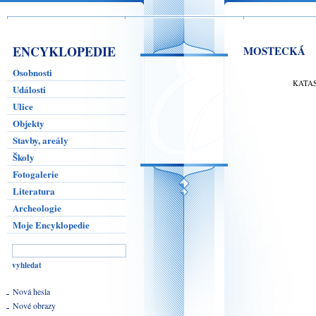
ENCYKLOPEDIE
MOSTECKÁ
Osobnosti
KATA
Události
Ulice
Objekty
Stavby, areály
Školy
Fotogalerie
Literatura
Archeologie
Moje Encyklopedie
Nová hesla
Nové obrazy