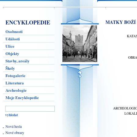
ENCYKLOPEDIE
MATKY BOŽÍ
Osobnosti
KATA
Události
Ulice
Objekty
OBR
Stavby, areály
Školy
Fotogalerie
Literatura
Archeologie
Moje Encyklopedie
ARCHEOLOGI
LOKAL
Nová hesla
Nové obrazy