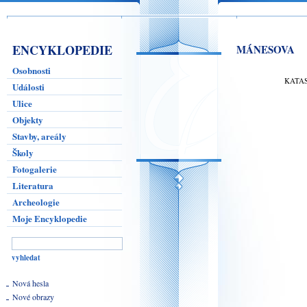
ENCYKLOPEDIE
MÁNESOVA
Osobnosti
KATA
Události
Ulice
Objekty
Stavby, areály
Školy
Fotogalerie
Literatura
Archeologie
Moje Encyklopedie
Nová hesla
Nové obrazy