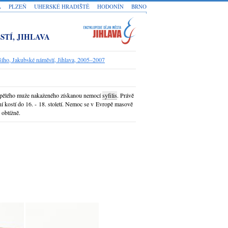
A
PLZEŇ
UHERSKÉ HRADIŠTĚ
HODONÍN
BRNO
STÍ, JIHLAVA
tšího, Jakubské náměstí, Jihlava, 2005–2007
ospělého muže nakaženého získanou nemocí
syfilis
. Právě
í kostí do 16. - 18. století. Nemoc se v Evropě masově
 obtížně.