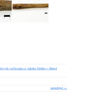
ťových vod kostela sv. Jakuba Většího v Jihlavě
následující »»