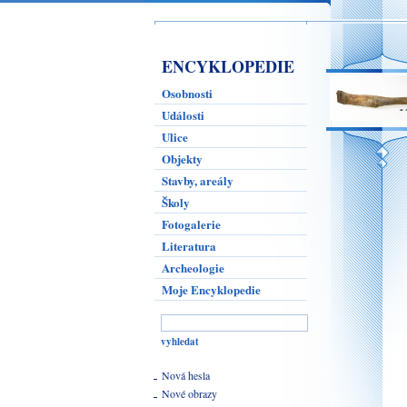
ENCYKLOPEDIE
Osobnosti
Události
Ulice
Objekty
Stavby, areály
Školy
Fotogalerie
Literatura
Archeologie
Moje Encyklopedie
Nová hesla
Nové obrazy