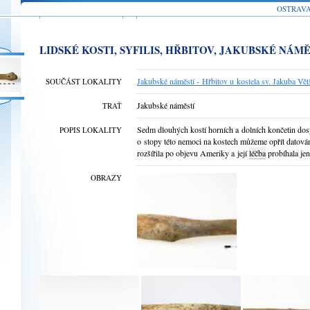
OSTRAV
LIDSKÉ KOSTI, SYFILIS, HŘBITOV, JAKUBSKÉ NÁMĚ
Jakubské náměstí - Hřbitov u kostela sv. Jakuba Vě
SOUČÁST LOKALITY
Jakubské náměstí
TRAŤ
Sedm dlouhých kostí horních a dolních končetin d
POPIS LOKALITY
o stopy této nemoci na kostech můžeme opřít datován
rozšířila po objevu Ameriky a její
léčba
probíhala jen
OBRAZY