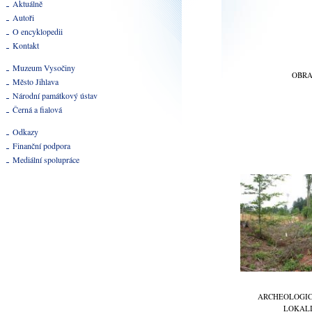
Aktuálně
Autoři
O encyklopedii
Kontakt
Muzeum Vysočiny
OBR
Město Jihlava
Národní památkový ústav
Černá a fialová
Odkazy
Finanční podpora
Mediální spolupráce
ARCHEOLOGI
LOKAL