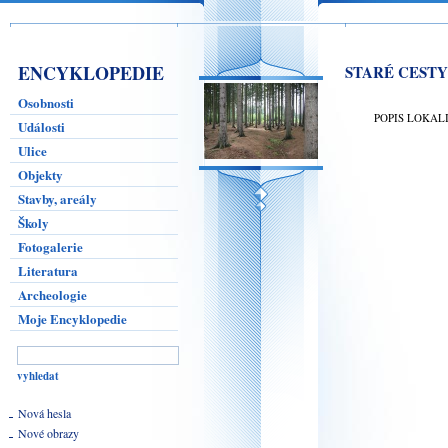
ENCYKLOPEDIE
STARÉ CESTY
Osobnosti
POPIS LOKAL
Události
Ulice
Objekty
Stavby, areály
Školy
Fotogalerie
Literatura
Archeologie
Moje Encyklopedie
Nová hesla
Nové obrazy